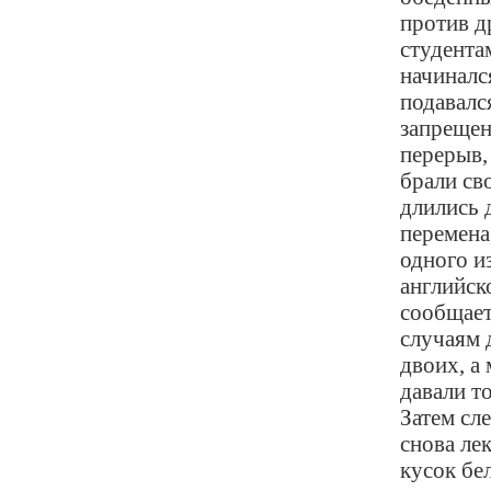
против др
студента
начиналс
подавалс
запрещен
перерыв,
брали св
длились 
перемена
одного и
английск
сообщает
случаям 
двоих, а
давали т
Затем сле
снова ле
кусок бе