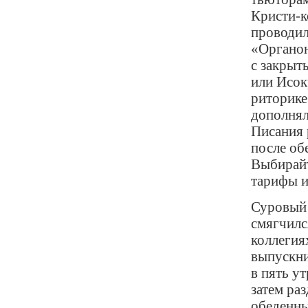
Кристи-к
проводил
«Органон
с закрыт
или Исокр
риторике
дополнял
Писания 
после о
Выбирайт
тарифы и
Суровый 
смягчилс
коллегия
выпускни
в пять у
затем ра
обеденны