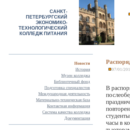
САНКТ-
ПЕТЕРБУРГСКИЙ
ЭКОНОМИКО-
ТЕХНОЛОГИЧЕСКИЙ
КОЛЛЕДЖ ПИТАНИЯ
Распоря
Новости
07/01/20
История
Музеи колледжа
Библиотечный фонд
В распор
Подготовка специалистов
послеобе
Международная деятельность
Материально-техническая база
празднич
Контактная информация
повторен
Система качества колледжа
студенты
Документация
часы в к
тьюторам