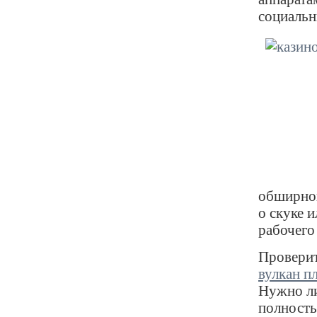
социальн
обширной
о скуке и
рабочего
Проверит
вулкан п
Нужно ли
полность