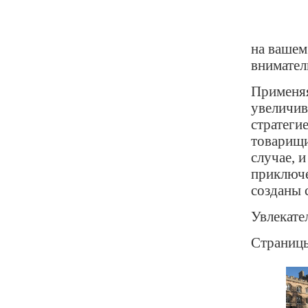
на вашем
внимател
Применяя
увеличив
стратеги
товарищи
случае, 
приключе
созданы 
Увлекате
Страниц