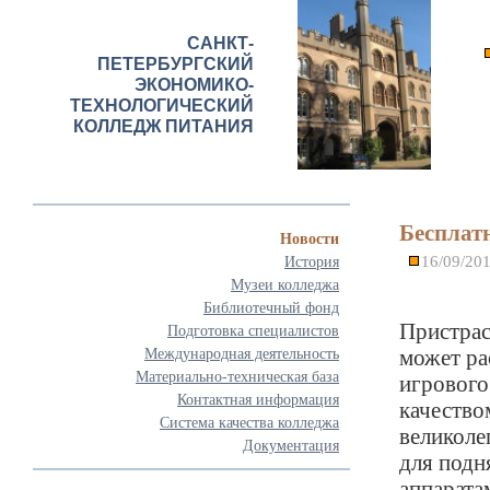
САНКТ-
ПЕТЕРБУРГСКИЙ
ЭКОНОМИКО-
ТЕХНОЛОГИЧЕСКИЙ
КОЛЛЕДЖ ПИТАНИЯ
Бесплат
Новости
16/09/20
История
Музеи колледжа
Библиотечный фонд
Пристрас
Подготовка специалистов
может ра
Международная деятельность
Материально-техническая база
игрового
Контактная информация
качество
Система качества колледжа
великол
Документация
для подн
аппарата