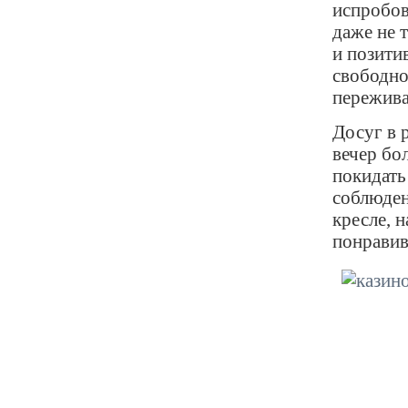
испробов
даже не 
и позитив
свободное
пережива
Досуг в 
вечер бо
покидать
соблюден
кресле, 
понравив