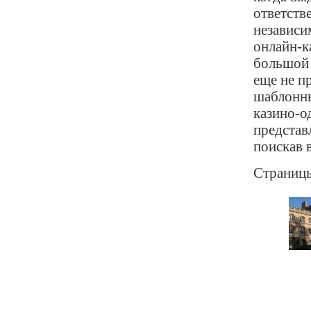
ответств
независи
онлайн-к
большой 
еще не п
шаблонны
казино-о
представ
поискав 
Страниц