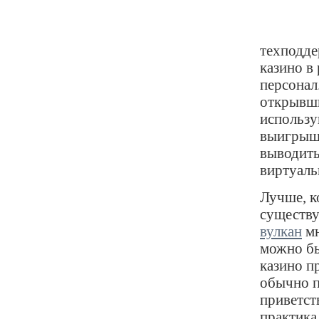
техподде
казино в
персонал.
открывши
использу
выигрыши
выводить
виртуаль
Лучше, к
существу
вулкан
мн
можно бы
казино п
обычно 
приветст
практика