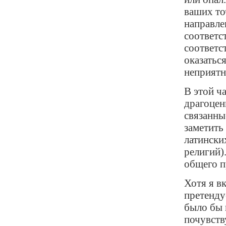
ваших то
направле
соответс
соответс
оказатьс
неприятн
В этой ч
драгоцен
связанны
заметить
латински
религий).
общего п
Хотя я в
претенду
было бы 
почувств