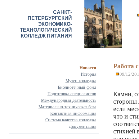
САНКТ-
ПЕТЕРБУРГСКИЙ
ЭКОНОМИКО-
ТЕХНОЛОГИЧЕСКИЙ
КОЛЛЕДЖ ПИТАНИЯ
Работа 
Новости
09/12/20
История
Музеи колледжа
Библиотечный фонд
Камни, с
Подготовка специалистов
стороны 
Международная деятельность
Материально-техническая база
если мес
Контактная информация
что и ст
Система качества колледжа
соответс
Документация
стихией 
или опал