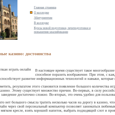
Главная страница
О колледже
Абитуриентам
В колледже
Курсы новой подготовки, переподготовки и
повышения квалификации
ые казино: достоинства
В настоящее время существует такое многообразие
способное поразить воображение. При этом, с каж
 способствует развитие информационных технологий и навыки, которые 
метить, результатом этого становится появление большого количества и
казино. Этому существует множество причин. Во-первых, в силу российс
 заведение достаточно сложно. Во-вторых, это очень удобно для пользова
 что нет большого смысла тратить несколько часов на дорогу в казино, ч
лайн через свой персональный компьютер позволяет заниматься любимым 
в мягком кресле, взять хороший напиток, выбрать подходящий слот и про