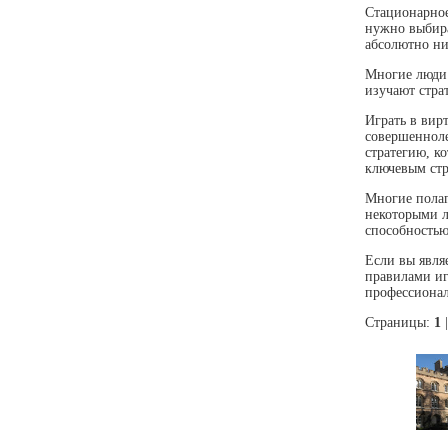
Стационарное
нужно выбира
абсолютно ник
Многие люди 
изучают стра
Играть в вир
совершенноле
стратегию, к
ключевым стр
Многие полаг
некоторыми л
способностью
Если вы явля
правилами иг
профессионал
Страницы:
1