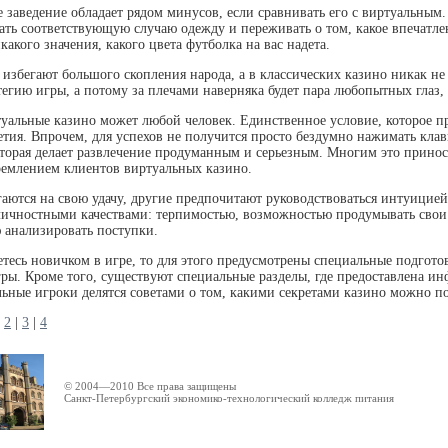
 заведение обладает рядом минусов, если сравнивать его с виртуальным.
ть соответствующую случаю одежду и переживать о том, какое впечатле
акого значения, какого цвета футболка на вас надета.
избегают большого скопления народа, а в классических казино никак не 
тегию игры, а потому за плечами наверняка будет пара любопытных глаз,
туальные казино может любой человек. Единственное условие, которое п
тия. Впрочем, для успехов не получится просто бездумно нажимать кл
оторая делает развлечение продуманным и серьезным. Многим это принос
емлением клиентов виртуальных казино.
аются на свою удачу, другие предпочитают руководствоваться интуицией
ичностными качествами: терпимостью, возможностью продумывать свои
 анализировать поступки.
етесь новичком в игре, то для этого предусмотрены специальные подгото
ры. Кроме того, существуют специальные разделы, где предоставлена ин
ьные игроки делятся советами о том, какими секретами казино можно по
|
2
|
3
|
4
© 2004—2010 Все права защищены
Санкт-Петербургский экономико-технологический колледж питания